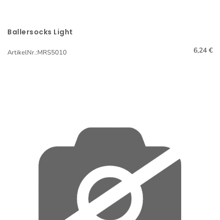
Ballersocks Light
Schnellansicht
6,24 €
ArtikelNr.:MRS5010