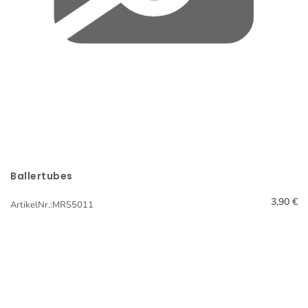
Ballertubes
Schnellansicht
3,90 €
ArtikelNr.:MRS5011