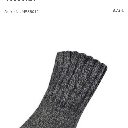
Schnellansicht
3,72 €
ArtikelNr.:MRS5012