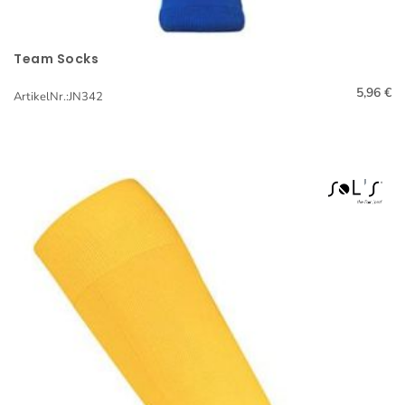
Mützen
Sattelschutz
Team Socks
Schnellansicht
Schals
5,96 €
ArtikelNr.:JN342
Schirme
Schuhe
Schürzen
Sport-Accessoires
Stofftiere & Figuren
Taschen
Wintersets