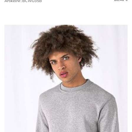
ArtikelNr.:BCWU35B