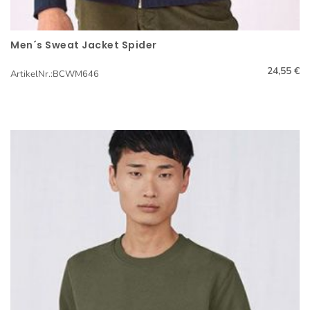
Mützen
Sattelschutz
Men´s Sweat Jacket Spider
Schnellansicht
Schals
24,55 €
ArtikelNr.:BCWM646
Schirme
Schuhe
Schürzen
Sport-Accessoires
Stofftiere & Figuren
Taschen
Wintersets