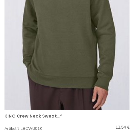
KING Crew Neck Sweat_°
Schnellansicht
12,54 €
ArtikelNr.:BCWU01K