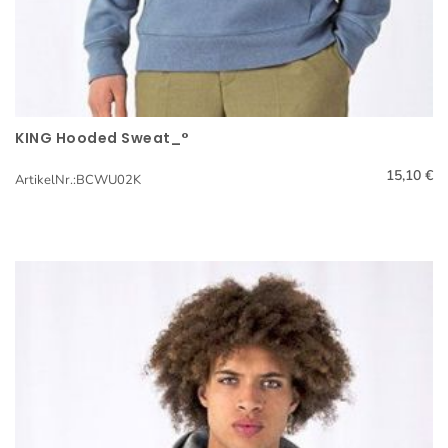
KING Hooded Sweat_°
Schnellansicht
15,10 €
ArtikelNr.:BCWU02K