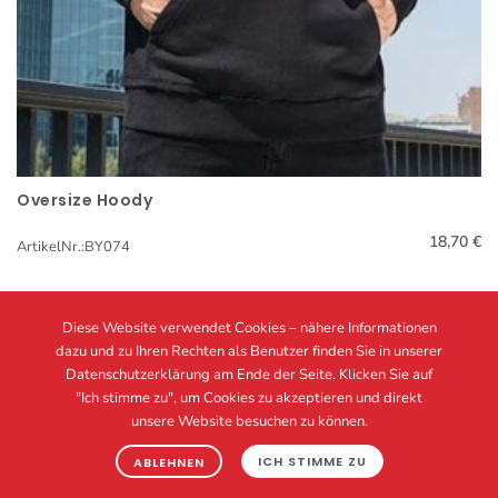
Oversize Hoody
Schnellansicht
18,70 €
ArtikelNr.:BY074
Diese Website verwendet Cookies – nähere Informationen
dazu und zu Ihren Rechten als Benutzer finden Sie in unserer
Datenschutzerklärung
am Ende der Seite. Klicken Sie auf
1
2
3
23
"Ich stimme zu", um Cookies zu akzeptieren und direkt
unsere Website besuchen zu können.
ICH STIMME ZU
ABLEHNEN