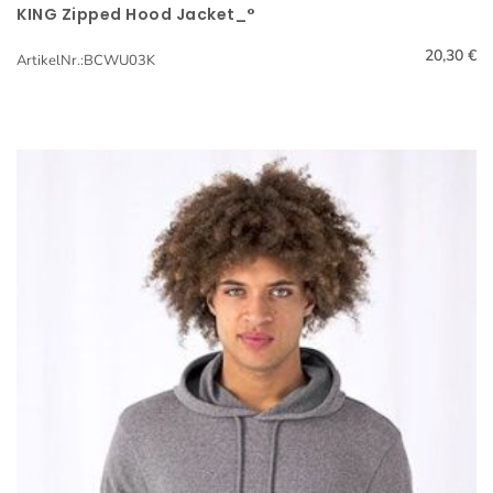
KING Zipped Hood Jacket_°
Schnellansicht
20,30 €
ArtikelNr.:BCWU03K