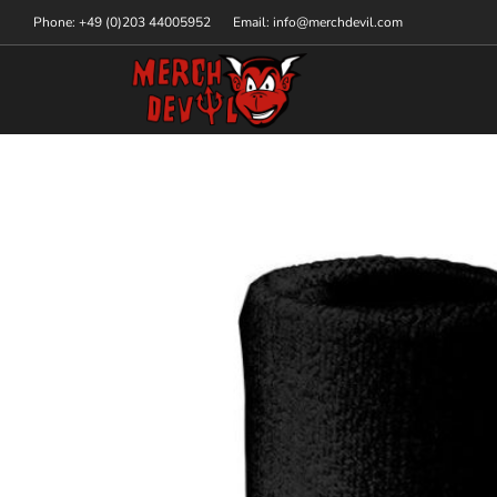
Phone: +49 (0)203 44005952
Email: info@merchdevil.com