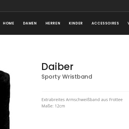
HOME
DAMEN
HERREN
KINDER
ACCESSOIRES
Daiber
Sporty Wristband
Extrabreites Armschweißband aus Frottee
Maße: 12cm